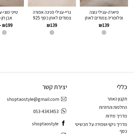
פיארה-עגילי נוצה
גריי-עגילי פנינה אפורה
טייני מוני-
ופלומריה צמודים לאוזן
צמודים לאוזן כסף 925
אבן חן 
–
₪
199
₪
139
₪
139
כללי
יצירת קשר
תקנון האתר
shoptaostyle@gmail.com
החלפות והחזרות
053-4343453
מדריך מידות
shoptaostyle
מדריך ניקוי ושמירה על תכשיטי
כסף