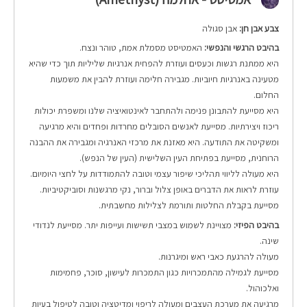
צבע אבן חן:
אבן סגולה
בהיבט הרגשי והנפשי:
האמטיסט מסמלת אמת, טוהר ונצח.
היא ממתנת רגשות וכעסים ועוזרת להפחית אנרגיות שליליות תוך כדי שהיא
מטעינה באנרגיות חיוביות.
מגבירה חלימה ועוזרת להבין את משמעות
החלום.
היא מסייעת להתבונן פנימה ולהתחבר לאינטואיציה שלנו ומשפרת יכולות
ריכוז ויצירתיות. מסייעת לאנשים הסובלים מחרדות ופחדים והיא מרגיעה
ומשקיטה את התודעה. היא מאזנת את מרכזי האנרגיה ומגבירה את ההבנה
הרוחנית, מסייעת בפתיחת העין השלישית (העין של הנפש).
היא מעולה לליווי תהליכי שיפור עצמי וטובה להתמודדות על לחצי היומיום.
עוזרת לראות את הדברים באופן צלול וברור, נקי מרגשנות וסוביקטיביות.
מסייעת בקבלת החלטות ותורמת לצלילות מחשבתית.
בהיבט הפיזי:
מצויינת לשמוש במצבי תשישות ועייפות יתר. מסייעת לנדודי
שינה.
מעולה להרגעת כאבי ראש ומיגרנות.
מסייעת לגמילה מהתמכרויות כגון התמכרות לעישון, סוכר, פחמימות
ואלכוהול.
מרגיעה את מערכת העצבים ומעולה לריפוי ומדיטציה וטובה לטיפול בעיות