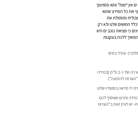
ים אין “מוח” והוא מסתמך
ף את כל המידע שהוא
מבולית ומסמלת את
ל החושים שלנו ולא רק
נים כי מציאת כוכב ים היא
להמשיך ללכת בעקבות
הצמיד מגיע באורך 16 ס”מ ועם תוספת הארכה של כ-2 ס”מ (במידה
ב”הערות להזמנה”)
דת יד מלאה בסטודיו שלנו
מידה ותרצו שנוסיף לכם
 יש לציין זאת ב”הערות