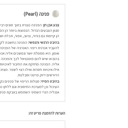
פנינה (Pearl)
צבע אבן חן:
הפנינה נוצרת בתוך סוגים רבי
מגוון הצבעים הגדול. הנפוצות ביותר הן הפנ
הן קיימות גם בורוד, צהוב, אפור, תכלת ושח
בהיבט הרגשי והנפשי:
הפנינה נחשבת לקרי
להעביר אנרגית ריפוי. האנרגיה של הפנינה
ואמון. היא מסמלת יושר ונמשכים אליה אנש
בהם או שיש להם פוטנציאל לכך והפנינה
אליה. הפנינה מחזקת את החיבור לאיכויות 
אילו איכויות חסרות ואילו רצוי לשפר. מצוי
הדורשים דיוק פרטני וסבלנות.
בהיבט הפיזי:
סגולות הריפוי של פנינים נ
העיכול וכן למערכת החיסונית וגם ללחץ נפ
אנגליה הנרי השמיני השתמש באבקת פנינים
הערות להזמנת פריט זה: