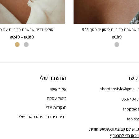
שרשרת כדוריות סוסון ים כסף 925
סולטי דרים-שרשרת כדוריות עם כו
₪
249
–
₪
189
₪
189
 קשר
החשבון שלי
shoptaostyle@gmail
איזור אישי
ביטול עסקה
053-434
הנקודות שלי
shoptaos
בדיקת יתרה בגיפט קארד שלי
..יש לנו קבוצת וואטסאפ סודית
 כאן כדי להצטרף