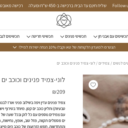
כמות לוני-צמיד פנינים וכוכב ים
Follow us on i
שליח חינם עד הבית ברכישה ב-450 ש"ח ומעלה
רכישה
כשיטים עם אבני חן
תכשיטי פנינים
תכשיטי חריטה
תכשיטים לגב
הצטרפו למועדון הלקוחות של טאו וקבלו 10% הנחה ישירות למייל!
ם לנשים
/
צמידים
/ לוני-צמיד פנינים וכוכב ים
לוני-צמיד פנינים וכוכב ים
Add wishlist
₪
209
צמיד פנינים עדין ויפה בשילוב פניני אורז לבנו
טבעיות) ותליון כוכב ים קטן. מיוחד בטירוף ו
עם צמידים נוספים עם כל לוק ובכל שעה של ה
ים מסמלים תקווה, מזל טוב, אומץ, נחישות,
והתחדשות. חמש הזרועות של כוכב הים מייצ