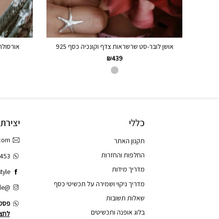
אושן לובר-סט שרשראות צדף וקונכיה כסף 925
אורסולה-
₪
439
כללי
יצירת
.com
תקנון האתר
החלפות והחזרות
3453
מדריך מידות
tyle
מדריך ניקוי ושמירה על תכשיטי כסף
@tao.style
שאלות תשובות
פסס.
בלוג אופנה ותכשיטים
לחצו