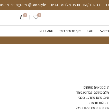
 מאובטחת
החלפות/החזרות עם שליח עד הבית
instagram: @tao.style
0
0
הרשימה שלי
רים
SALE
ניקוי תכשיטי כסף
GIFT CARD
ת (פניני מים מתוקים
ישתלב מושלם לבדו או ביחד
יום. סתם שתדעו, כוכבי
 התחלות חדשות
גות את חמשת היסודות של