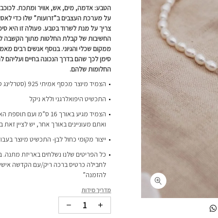
הטבע: אדמה, מים, אש, אוויר ומתכת. לכוכב 
על מערכת העצבים ב”זרועות” שלו כדי לאסו
צריך על מנת לשרוד בטבע. פעולה זו היא סי
החשיבות של קבלת החלטות מתוך הקשבה לכל
ממקום שכלי והגיוני. בנוסף אנשים רבים מאמי
סימן לכך שהם בדרך הנכונה בחיים ועליהם 
החלומות שלהם.
הצמיד מיוצר מכסף אמיתי 925 (סטרלינג סילבר)- עמיד במים
התכשיט היפואלרגני וללא ניקל
ואתם מעוניינים באורך אחר, יש לציין זאת 
ייצור מקומי כחול לבן- התכשיט מיוצר בעבו
כל הפריטים שלנו נשלחים באריזת מתנה. ב
לחבילה כרטיס ברכה ריק/עם הקדשה אישית-
להזמנה”
מדריך מידות