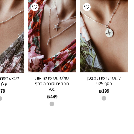
Add wishlist
Add wishlist
לוסט-שרשרת מצפן
סולט-סט שרשראות
ליב-שרשרת
כסף 925
כוכב ים וקונכיה כסף
עלה 
925
₪
199
179
₪
449