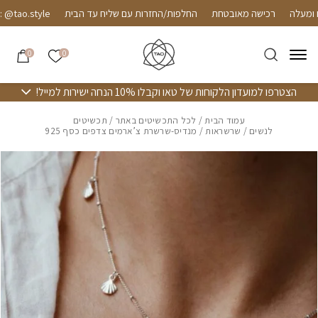
חזרה למעלה
Skip to Conten
רכישה מאובטחת
החלפות/החזרות עם שליח עד הבית
ao.style
הרשימה שלי
0
0
הצטרפו למועדון הלקוחות של טאו וקבלו 10% הנחה ישירות למייל!
עמוד הבית
/
לכל התכשיטים באתר
/
תכשיטים
לנשים
/
שרשראות
/ מנדיס-שרשרת צ’ארמים צדפים כסף 925