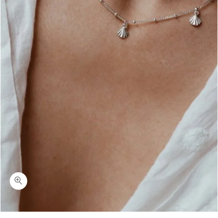
כמות מנדיס-שרשרת צ'ארמים צדפים כסף 925