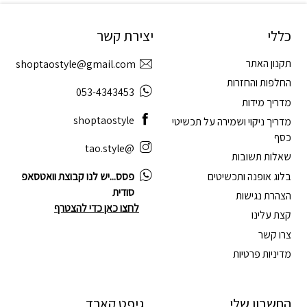
כללי
יצירת קשר
תקנון האתר
shoptaostyle@gmail.com
החלפות והחזרות
053-4343453
מדריך מידות
shoptaostyle
מדריך ניקוי ושמירה על תכשיטי
כסף
@tao.style
שאלות תשובות
בלוג אופנה ותכשיטים
פסס...יש לנו קבוצת וואטסאפ
סודית
הצהרת נגישות
לחצו כאן כדי להצטרף
קצת עלינו
צרו קשר
מדיניות פרטיות
החשבון שלי
גיפט קארד