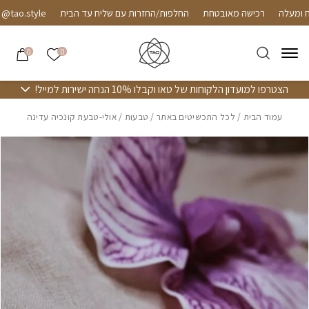
חזרה למעלה
Skip to Conten
רכישה מאובטחת
החלפות/החזרות עם שליח עד הבית
o.style
הרשימה שלי
0
0
הצטרפו למועדון הלקוחות של טאו וקבלו 10% הנחה ישירות למייל!
עמוד הבית
/
לכל התכשיטים באתר
/
טבעות
/ אולי-טבעת קונכיה עדינה