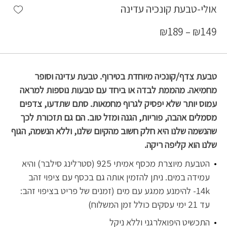
shlist
אולי-טבעת קונכיה עדינה
₪
189
–
₪
149
טבעת צדף/קונכיה מיוחדת בטירוף. טבעת עדינה וסופר
מחמיאה. מהממת לבדה או ביחד עם טבעות נוספות למראה
עמוס יותר שלא יפסיק לגרוף מחמאות. סתם שתדעו, צדפים
מסמלים אהבה, פוריות, הגנה ומזל טוב. הם גם תזכורת לכך
שהנשמה שלנו היא חלק חשוב מהקיום שלנו, וללא הנשמה, הגוף
שלנו הוא קליפה ריקה.
הטבעת מיוצרת מכסף אמיתי 925 (סטרלינג סילבר) והיא
עמידה במים. ניתן להזמין אותה גם בכסף עם ציפוי זהב
14k- להימנע ממגע עם מים (זמנים של פריט בציפוי זהב:
עד 21 ימי עסקים כולל זמן המשלוח)
התכשיט היפואלרגני וללא ניקל