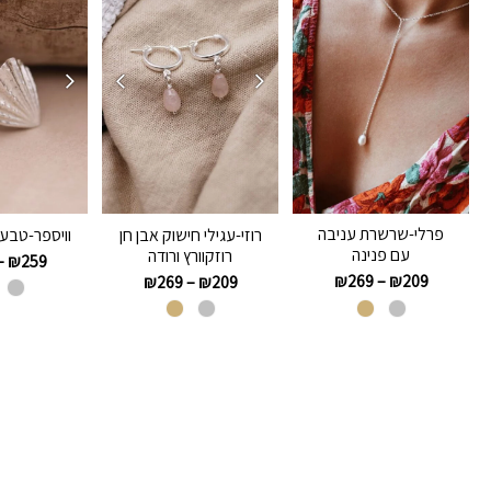
פרלי-שרשרת עניבה
רוזי-עגילי חישוק אבן חן
וויספר-טבע
עם פנינה
רוזקוורץ ורודה
–
₪
259
₪
269
–
₪
209
₪
269
–
₪
209