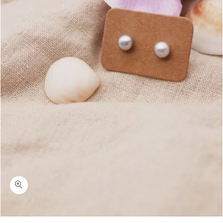
כמות גריי-עגילי פנינה אפורה צמודים לאוזן כסף 925