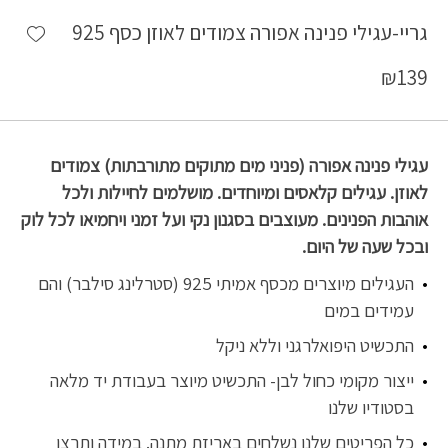
shlist
גריי-עגילי פנינה אפורה צמודים לאוזן כסף 925
₪
139
עגילי פנינה אפורה (פניני מים מתוקים מתורבתות) צמודים
לאוזן. עגילים קלאסים ומיוחדים. מושלמים לחיילות ולכל
אוהבות הפנינים. מעוצבים בסגנון נקי ועל זמני ויחמיאו לכל לוק
ובכל שעה של היום.
העגילים מיוצרים מכסף אמיתי 925 (סטרלינג סילבר) והם
עמידים במים
התכשיט היפואלרגני וללא ניקל
ייצור מקומי כחול לבן- התכשיט מיוצר בעבודת יד מלאה
בסטודיו שלנו
כל הפריטים שלנו נשלחים באריזת מתנה. במידה ותרצו