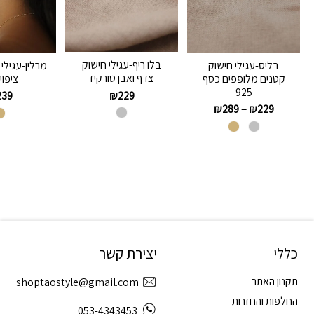
בלו ריף-עגילי חישוק
בליס-עגילי חישוק
מרלין-עגילי
צדף ואבן טורקיז
קטנים מלופפים כסף
ציפוי
925
₪
229
239
₪
289
–
₪
229
כללי
יצירת קשר
תקנון האתר
shoptaostyle@gmail.com
החלפות והחזרות
053-4343453