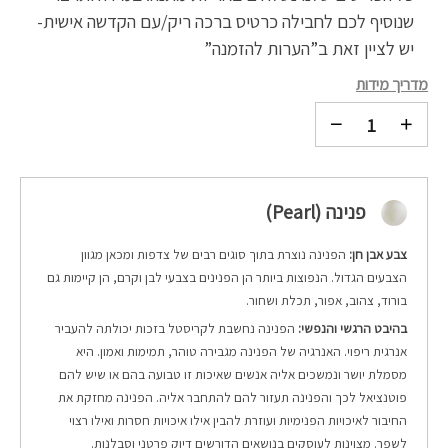
שנוסיף לכם לחבילה כרטיס ברכה ריק/עם הקדשה אישית-
יש לציין זאת ב”הערות להזמנה”
מדריך מידות
פנינה (Pearl)
צבע אבן חן:
הפנינה נוצרת בתוך סוגים רבים של צדפות ומכאן מגוון
הצבעים הגדול. הנפוצות ביותר הן הפנינים בצבעי לבן וקרם, הן קיימות גם
בורוד, צהוב, אפור, תכלת ושחור.
בהיבט הרגשי והנפשי:
הפנינה נחשבת לקריסטל בזכות יכולתה להעביר
אנרגית ריפוי. האנרגיה של הפנינה מגבירה טוהר, תמימות ואמון. היא
מסמלת יושר ונמשכים אליה אנשים שאיכות זו טבועה בהם או שיש להם
פוטנציאל לכך והפנינה תעזור להם להתחבר אליה. הפנינה מחזקת את
החיבור לאיכויות הפנימיות ועוזרת להבין אילו איכויות חסרות ואילו רצוי
לשפר. מצוינות לעוסקים בנושאים הדורשים דיוק פרטני וסבלנות.