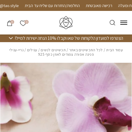
חזרה למעלה
Skip to Conten
רכישה מאובטחת
החלפות/החזרות עם שליח עד הבית
o.style
הרשימה שלי
0
0
הצטרפו למועדון הלקוחות של טאו וקבלו 10% הנחה ישירות למייל!
עמוד הבית
/
לכל התכשיטים באתר
/
תכשיטים לנשים
/
עגילים
/ גריי-עגילי
פנינה אפורה צמודים לאוזן כסף 925