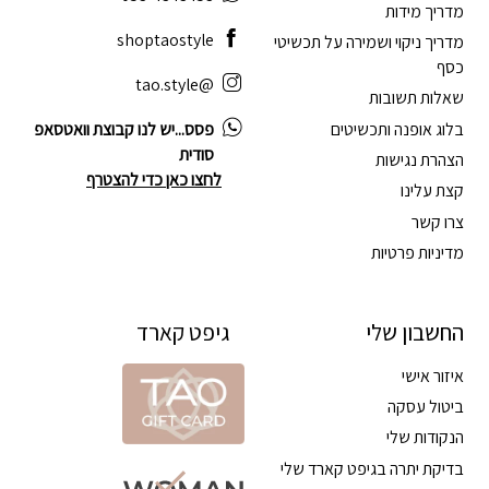
מדריך מידות
shoptaostyle
מדריך ניקוי ושמירה על תכשיטי
כסף
@tao.style
שאלות תשובות
בלוג אופנה ותכשיטים
פסס...יש לנו קבוצת וואטסאפ
סודית
הצהרת נגישות
לחצו כאן כדי להצטרף
קצת עלינו
צרו קשר
מדיניות פרטיות
החשבון שלי
גיפט קארד
איזור אישי
ביטול עסקה
הנקודות שלי
בדיקת יתרה בגיפט קארד שלי