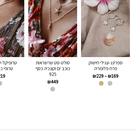
ספרינג-עגילי חישוק
סולט-סט שרשראות
טרופיקל-
פרח פלומריה
כוכב ים וקונכיה כסף
טרופי כסף
925
219
₪
229
–
₪
169
₪
449