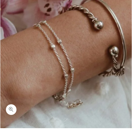
כמות ליירס-צמיד שכבות כסף 925