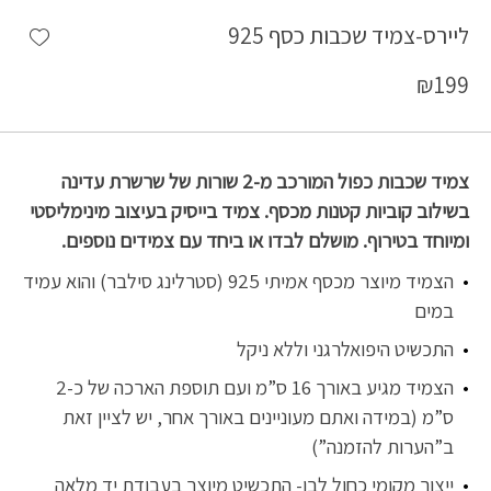
shlist
ליירס-צמיד שכבות כסף 925
₪
199
צמיד שכבות כפול המורכב מ-2 שורות של שרשרת עדינה
בשילוב קוביות קטנות מכסף. צמיד בייסיק בעיצוב מינימליסטי
ומיוחד בטירוף. מושלם לבדו או ביחד עם צמידים נוספים.
הצמיד מיוצר מכסף אמיתי 925 (סטרלינג סילבר) והוא עמיד
במים
התכשיט היפואלרגני וללא ניקל
הצמיד מגיע באורך 16 ס”מ ועם תוספת הארכה של כ-2
ס”מ (במידה ואתם מעוניינים באורך אחר, יש לציין זאת
ב”הערות להזמנה”)
ייצור מקומי כחול לבן- התכשיט מיוצר בעבודת יד מלאה