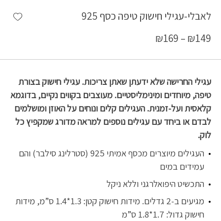
shlist
לאבלי-עגילי חישוק טיפה כסף 925
₪
169
–
₪
149
עגילי החרישה שלא ידעתן שאתן צריכות. עגילי חישוק בצורת
טיפה, מיוחדים ומינימליסטיים. מעוצבים בקווים נקיים, בדוגמא
קלאסית ועל-זמנית. העגילים קלים ונוחים על האוזן ומושלמים
לבדם או ביחד עם עגילים נוספים למראה מדורג שמקפיץ כל
לוק.
העגילים מיוצרים מכסף אמיתי 925 (סטרלינג סילבר) והם
עמידים במים
התכשיט היפואלרגני וללא ניקל
מגיעים ב-2 גדלים. מידות חישוק קטן: 1.3*1.4 ס”מ, מידות
חישוק גדול: 1.7*1.8 ס”מ