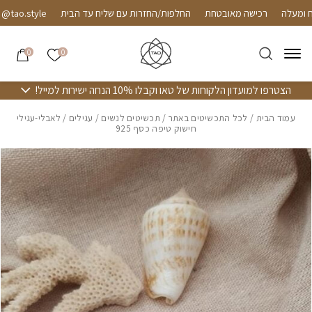
חזרה למעלה
Skip to Conten
רכישה מאובטחת
החלפות/החזרות עם שליח עד הבית
tao.style
הרשימה שלי
0
0
הצטרפו למועדון הלקוחות של טאו וקבלו 10% הנחה ישירות למייל!
עמוד הבית
/
לכל התכשיטים באתר
/
תכשיטים לנשים
/
עגילים
/ לאבלי-עגילי
חישוק טיפה כסף 925