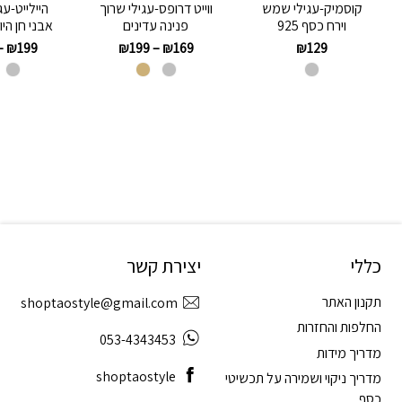
קוסמיק-עגילי שמש
ווייט דרופס-עגילי שרוך
היילייט-עג
וירח כסף 925
פנינה עדינים
אבני חן הי
–
₪
199
₪
199
–
₪
169
₪
129
כללי
יצירת קשר
תקנון האתר
shoptaostyle@gmail.com
החלפות והחזרות
053-4343453
מדריך מידות
shoptaostyle
מדריך ניקוי ושמירה על תכשיטי
כסף