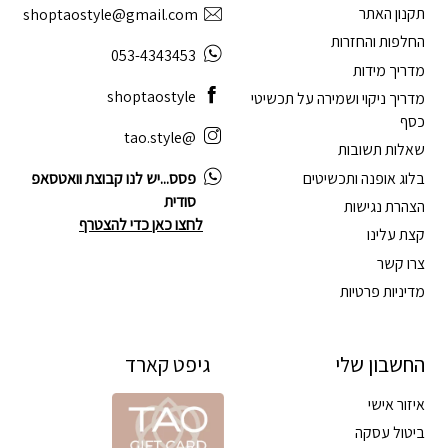
תקנון האתר
shoptaostyle@gmail.com
החלפות והחזרות
053-4343453
מדריך מידות
shoptaostyle
מדריך ניקוי ושמירה על תכשיטי
כסף
@tao.style
שאלות תשובות
בלוג אופנה ותכשיטים
פסס...יש לנו קבוצת וואטסאפ
סודית
הצהרת נגישות
לחצו כאן כדי להצטרף
קצת עלינו
צרו קשר
מדיניות פרטיות
החשבון שלי
גיפט קארד
איזור אישי
ביטול עסקה