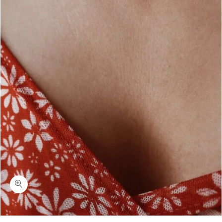
כמות ראונד-שרשרת חלקה עם חרוז כסף 925