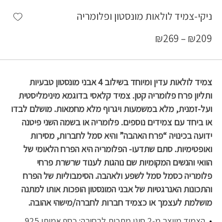
shlist
ניקי-צמיד לולאות מונסטון ופלומריה
₪
269
–
₪
209
צמיד לולאות עדין ומיוחד בשילוב 4 אבני מונסטון טבעיות
ותליון פרח פלומריה קטן. צמיד קלאסי בדוגמא מינימליסטית
ועל-זמנית, מלא במשמעות ויגרוף מלא מחמאות. מושלם לבדו
או ביחד עם צמידים נוספים. פלומריה או בשמה השני פיטנה
ידועה בכינויה “פרח האהבה” והיא סמל לחברות, מסירות
ואופטימיות. סתם שתדעו- הפלומריה היא הפרח הלאומי של
הוואי והנשים המקומיות שם נוהגות לענוד שרשרת פרחי
פלומריה כסמל סמל לשפע ולאהבה. הסימבוליות של הפרח
והתכונות האנרגטיות של אבני המונסטון הופכות אותו למתנה
מושלמת לעצמך או כצמיד חברות לחברה/מישהי אהובה.
הצמיד מיוצר מ-2 סוגי מתכות לבחירה: כסף אמיתי 925