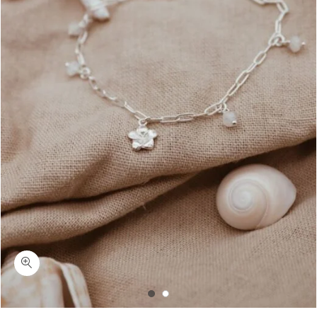
כמות ניקי-צמיד לולאות מונסטון ופלומריה