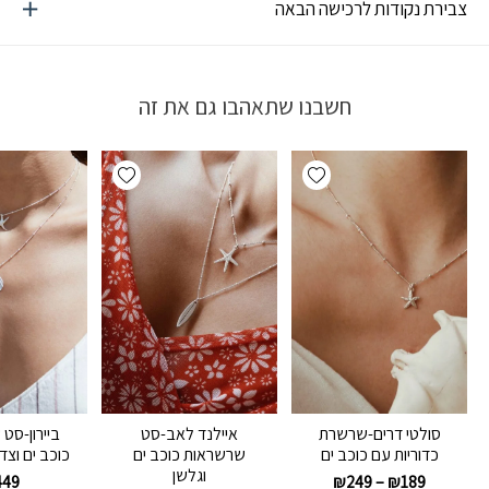
צבירת נקודות לרכישה הבאה
חשבנו שתאהבו גם את זה
Add wishlist
Add wishlist
סולטי דרים-שרשרת
איילנד לאב-סט
ביירון-סט
כדוריות עם כוכב ים
שרשראות כוכב ים
כוכב ים וצדף 
וגלשן
449
₪
249
–
₪
189