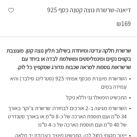
shlist
דיאנה-שרשרת נוצה קטנה כסף 925
₪
169
שרשרת חלקה עדינה ומיוחדת בשילוב תליון נוצה קטן. מעוצבת
בקווים נקיים ומינמליסטים ומושלמת לבדה או ביחד עם
שרשראות נוספות למראה שכבות מדורג שמקפיץ כל לוק.
השרשרת מיוצרת מכסף אמיתי 925 (סטרלינג סילבר) והיא
עמידה במים
התכשיט היפואלרגני וללא ניקל
השרשרת מגיעה ב-2 אורכים לבחירה: שרשרת צ’וקר באורך
34 ס”מ ועם תוספת הארכה של כ-8 ס”מ או באורך סטנדרט
של 40 ס”מ ועם תוספת הארכה של כ-4 ס”מ
ייצור מקומי כחול לבן- התכשיט מיוצר בעבודת יד מלאה