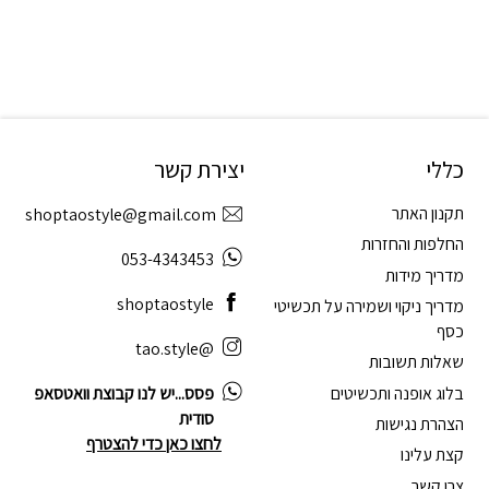
כללי
יצירת קשר
תקנון האתר
shoptaostyle@gmail.com
החלפות והחזרות
053-4343453
מדריך מידות
shoptaostyle
מדריך ניקוי ושמירה על תכשיטי
כסף
@tao.style
שאלות תשובות
בלוג אופנה ותכשיטים
פסס...יש לנו קבוצת וואטסאפ
סודית
הצהרת נגישות
לחצו כאן כדי להצטרף
קצת עלינו
צרו קשר