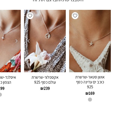
Add wishlist
Add wishlist
אושן סטאר-שרשרת
אקספלור-שרשרת
איסלנד-שר
כוכב ים עדינה כסף
עולם כסף 925
הצפון כסף
925
199
₪
239
₪
169